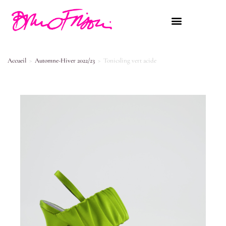
Accueil
>
Automne-Hiver 2022/23
>
Tonicsling vert acide